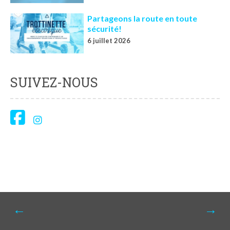
Partageons la route en toute
sécurité!
6 juillet 2026
SUIVEZ-NOUS
Navigation
←
→
de