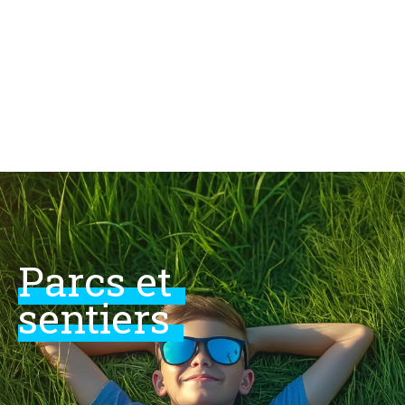
Skip
to
content
Parcs
et
sentiers