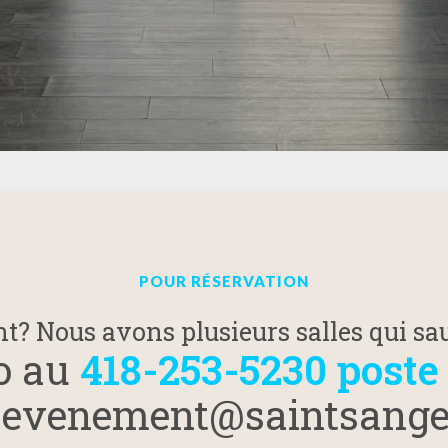
POUR RÉSERVATION
? Nous avons plusieurs salles qui sau
o au
418-253-5230 poste
u
evenement@saintsang