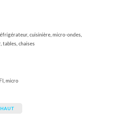
éfrigérateur, cuisinière, micro-ondes,
r, tables, chaises
I, micro
U HAUT