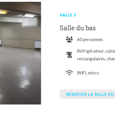
SALLE 3
Salle du bas
60 personnes
Réfrigérateur, cuisi
rectangulaires, cha
WIFI, micro
RÉSERVER LA SALLE DU