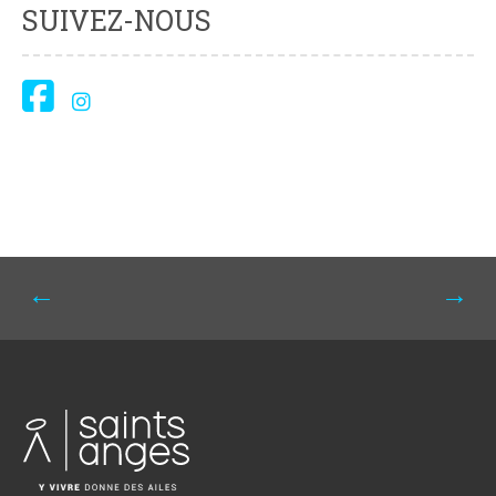
SUIVEZ-NOUS
Navigation
←
→
de
l'article