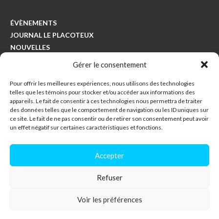
ÉVÈNEMENTS
JOURNAL LE PLACOTEUX
NOUVELLES
COLLECTES
Gérer le consentement
Pour offrir les meilleures expériences, nous utilisons des technologies
Municipalité de Saints-Anges
telles que les témoins pour stocker et/ou accéder aux informations des
494, avenue Principale
appareils. Le fait de consentir à ces technologies nous permettra de traiter
des données telles que le comportement de navigation ou les ID uniques sur
Saints-Anges, Québec
ce site. Le fait de ne pas consentir ou de retirer son consentement peut avoir
G0S 3E0
un effet négatif sur certaines caractéristiques et fonctions.
418-253-5230
Accepter
info@saintsanges.com
Refuser
Voir les préférences
Tous droits réservés © 2021 – Municipalité de Saints-Anges – Réalisé par
–
Hebertcommunication.com
Politique de confidentialité