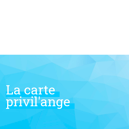
Skip
to
content
La
carte
privil'ange