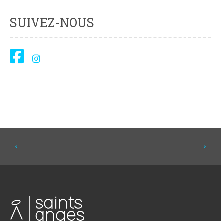
SUIVEZ-NOUS
Navigation
←
→
de
l'article