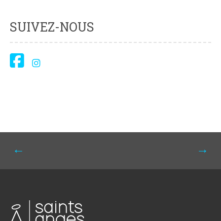
SUIVEZ-NOUS
Navigation
←
→
de
l'article