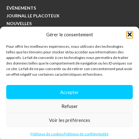
ÉVÈNEMENTS
JOURNAL LE PLACOTEUX
NOUVELLES
COLLECTES
Gérer le consentement
Pour offrir les meilleures expériences, nous utilisons des technologies
Municipalité de Saints-Anges
telles que les témoins pour stocker et/ou accéder aux informations des
494, avenue Principale
appareils. Le fait de consentir à ces technologies nous permettra de traiter
des données telles que le comportement de navigation ou les ID uniques sur
Saints-Anges, Québec
ce site. Le fait de ne pas consentir ou de retirer son consentement peut avoir
G0S 3E0
un effet négatif sur certaines caractéristiques et fonctions.
418-253-5230
Accepter
info@saintsanges.com
Refuser
Voir les préférences
Tous droits réservés © 2021 – Municipalité de Saints-Anges – Réalisé par
–
Hebertcommunication.com
Politique de confidentialité
Politique de cookies
Politique de confidentialité