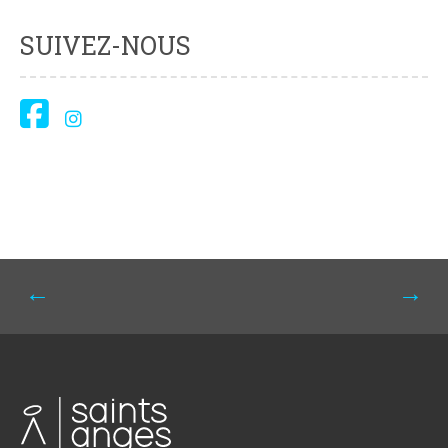
SUIVEZ-NOUS
Navigation
←
→
de
l'article