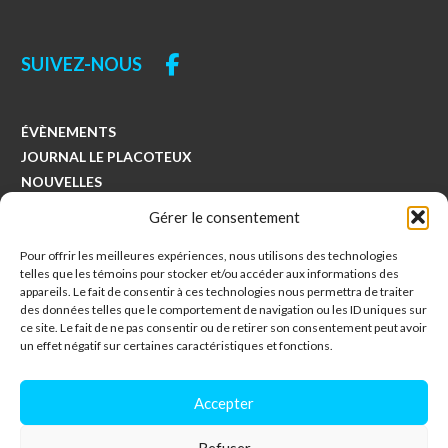
SUIVEZ-NOUS
ÉVÈNEMENTS
JOURNAL LE PLACOTEUX
NOUVELLES
COLLECTES
Gérer le consentement
Pour offrir les meilleures expériences, nous utilisons des technologies
Municipalité de Saints-Anges
telles que les témoins pour stocker et/ou accéder aux informations des
494, avenue Principale
appareils. Le fait de consentir à ces technologies nous permettra de traiter
des données telles que le comportement de navigation ou les ID uniques sur
Saints-Anges, Québec
ce site. Le fait de ne pas consentir ou de retirer son consentement peut avoir
G0S 3E0
un effet négatif sur certaines caractéristiques et fonctions.
418-253-5230
Accepter
info@saintsanges.com
Refuser