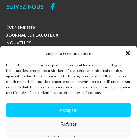
SUIVEZ-NOUS
ÉVÈNEMENTS
JOURNAL LE PLACOTEUX
NOUVELLES
COLLECTES
Gérer le consentement
Pour offrir les meilleures expériences, nous utilisons des technologies
Municipalité de Saints-Anges
telles que les témoins pour stocker et/ou accéder aux informations des
494, avenue Principale
appareils. Le fait de consentir à ces technologies nous permettra de traiter
des données telles que le comportement de navigation ou les ID uniques sur
Saints-Anges, Québec
ce site. Le fait de ne pas consentir ou de retirer son consentement peut avoir
G0S 3E0
un effet négatif sur certaines caractéristiques et fonctions.
418-253-5230
Accepter
info@saintsanges.com
Refuser