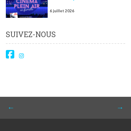
6 juillet 2026
SUIVEZ-NOUS
Navigation
←
→
de
l'article